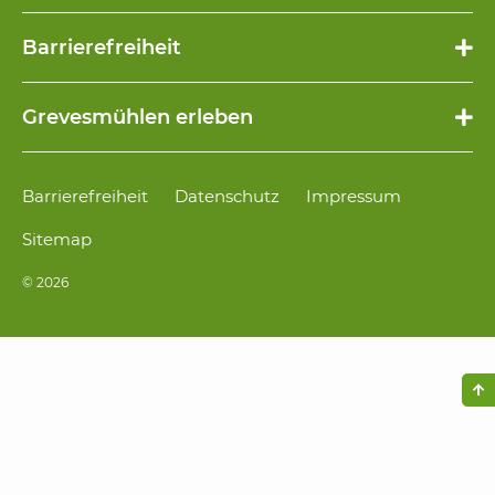
Navigation
Barrierefreiheit
überspringen
Navigation
Grevesmühlen erleben
überspringen
Navigation
Barrierefreiheit
Datenschutz
Impressum
überspringen
Sitemap
© 2026