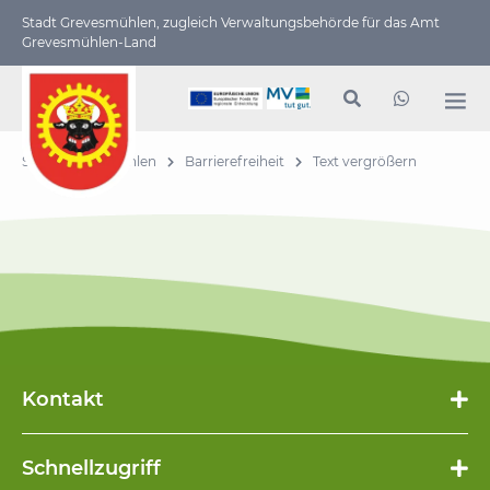
Stadt Grevesmühlen, zugleich Verwaltungs­behörde für das Amt
Grevesmühlen-Land
Stadt Grevesmühlen
Barrierefreiheit
Text vergrößern
Kontakt
Schnellzugriff