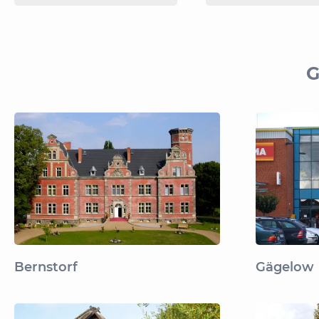
G
Bernstorf
Gägelow