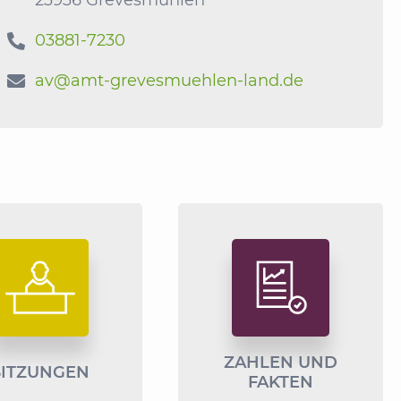
03881-7230

av@amt-grevesmuehlen-land.de

ZAHLEN UND
SITZUNGEN
FAKTEN