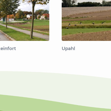
teinfort
Upahl