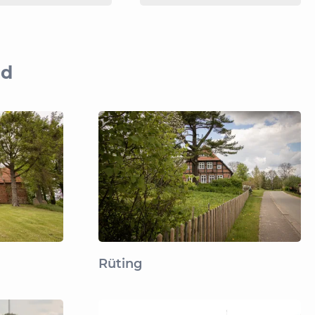
nd
Rüting