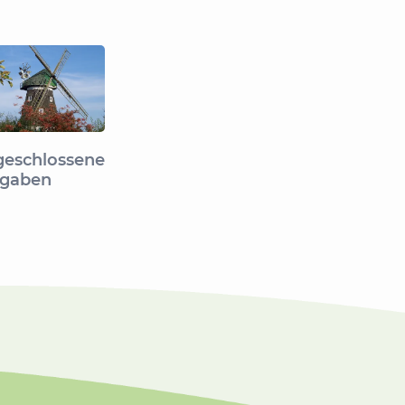
eschlossene
rgaben