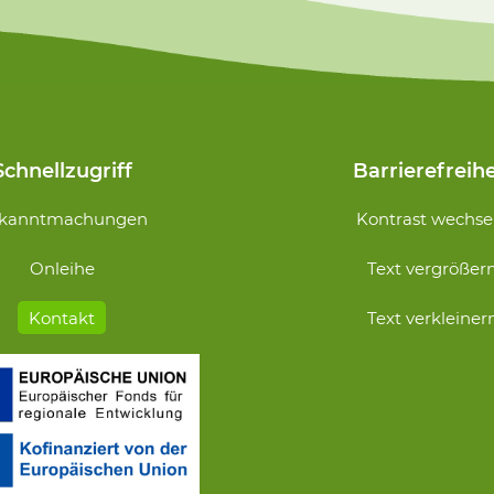
Schnellzugriff
Barrierefreihe
Navigation
kanntmachungen
Kontrast wechse
n
überspringen
Onleihe
Text vergrößer
Kontakt
Text verkleiner