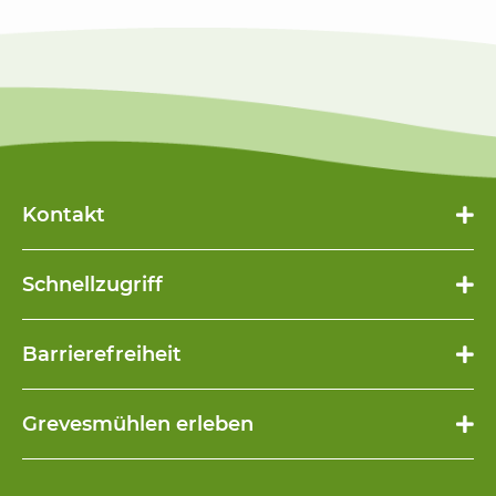
Kontakt
Schnellzugriff
Navigation
Barrierefreiheit
überspringen
Navigation
Grevesmühlen erleben
überspringen