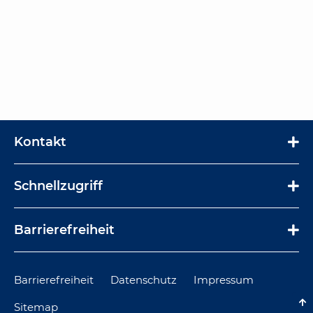
Kontakt
Schnellzugriff
Navigation
Barrierefreiheit
überspringen
Navigation
überspringen
Navigation
Barrierefreiheit
Datenschutz
Impressum
überspringen
Sitemap